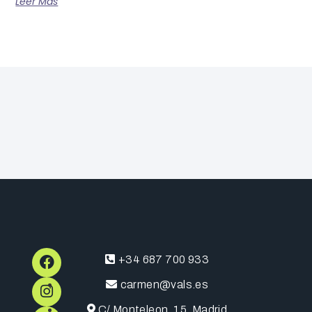
Leer Más
+34 687 700 933
carmen@vals.es
C/ Monteleon, 15, Madrid